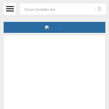
Anasayfa
Beceri Oyunları
Spor Oyunları
Araba Oyunları
Kız Oyunları
Macera Oyunları