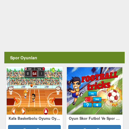
Spor Oyunları
Kafa Basketbolu Oyunu Oyna
Oyun Skor Futbol Ve Spor Oyunları