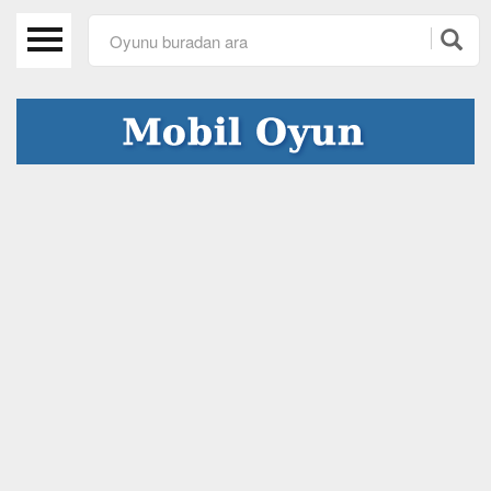
Anasayfa
Beceri Oyunları
Spor Oyunları
Araba Oyunları
Kız Oyunları
Macera Oyunları