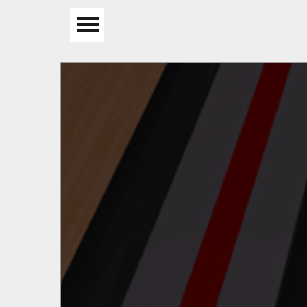
YENİDEN OYNA
Anasayfa
Beceri Oyunları
Spor Oyunları
Araba Oyunları
Kız Oyunları
Macera Oyunları