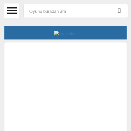
Anasayfa
Beceri Oyunları
Spor Oyunları
Araba Oyunları
Kız Oyunları
Macera Oyunları