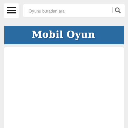
Anasayfa
Beceri Oyunları
Spor Oyunları
Araba Oyunları
Kız Oyunları
Macera Oyunları