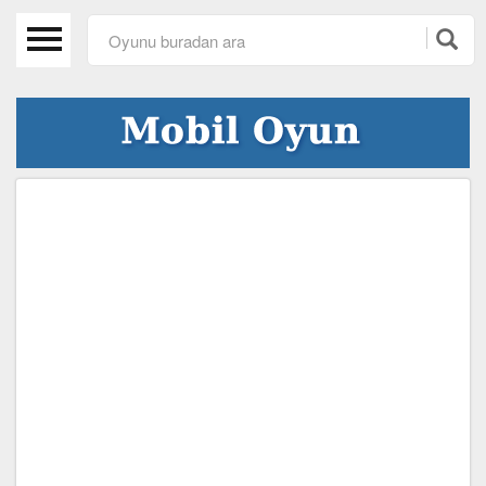
Anasayfa
Beceri Oyunları
Spor Oyunları
Araba Oyunları
Kız Oyunları
Macera Oyunları