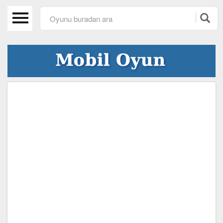
Anasayfa
Beceri Oyunları
Spor Oyunları
Araba Oyunları
Kız Oyunları
Macera Oyunları