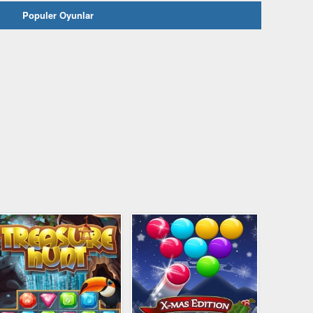
Populer Oyunlar