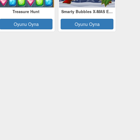
Treasure Hunt
Smarty Bubbles X-MAS Edition
Oyunu Oyna
Oyunu Oyna