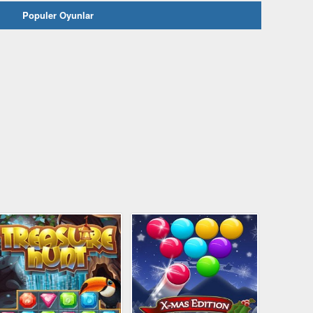
Populer Oyunlar