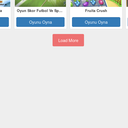
na
Oyun Skor Futbol Ve Spor Oyunları
Fruita Crush
Oyunu Oyna
Oyunu Oyna
Load More