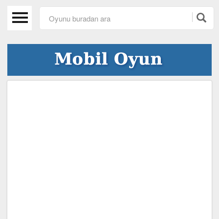
Anasayfa
Beceri Oyunları
Spor Oyunları
Araba Oyunları
Kız Oyunları
Macera Oyunları