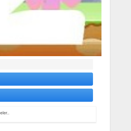
eler..