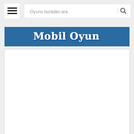
Anasayfa
Beceri Oyunları
Spor Oyunları
Araba Oyunları
Kız Oyunları
Macera Oyunları